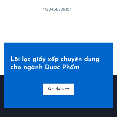
1
2
3
4
5
6
7
8
9
10
Lõi lọc giấy xếp chuyên dụng
cho ngành Dược Phẩm
Xem thêm