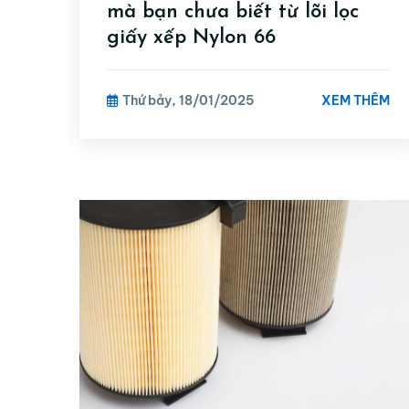
mà bạn chưa biết từ lõi lọc
giấy xếp Nylon 66
XEM THÊM
Thứ bảy, 18/01/2025