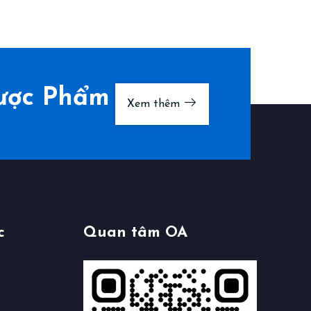
Dược Phẩm
Xem thêm
c
Quan tâm OA