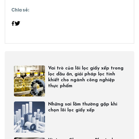
Chia sẻ:
Vai trò của lõi lọc giấy xếp trong
lọc dầu ăn, giải pháp lọc tinh
khiết cho ngành công nghiệp
thực phẩm
Những sai lầm thường gặp khi
chọn lõi lọc giấy xếp