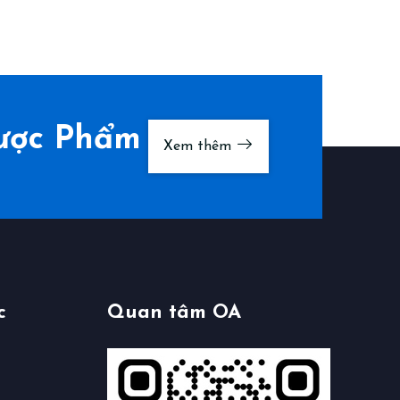
Dược Phẩm
Xem thêm
c
Quan tâm OA