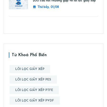
200 câu hỏi thường gặp về lõi lọc giấy xếp
Thứ bảy, 01/08
Từ Khoá Phổ Biến
LÕI LỌC GIẤY XẾP
LÕI LỌC GIẤY XẾP PES
LÕI LỌC GIẤY XẾP PTFE
LÕI LỌC GIẤY XẾP PVDF