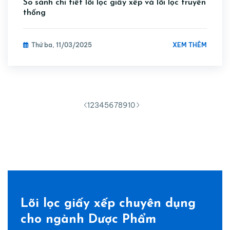
So sánh chi tiết lõi lọc giấy xếp và lõi lọc truyền
thống
XEM THÊM
Thứ ba, 11/03/2025
1
2
3
4
5
6
7
8
9
10
Lõi lọc giấy xếp chuyên dụng
cho ngành Dược Phẩm