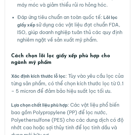
máy móc và giảm thiểu rủi ro hỏng hóc.
Đáp ứng tiêu chuẩn an toàn quốc tế:
Lõi lọc
sử dụng các vật liệu đạt chuẩn FDA,
giấy xếp
ISO, giúp doanh nghiệp tuân thủ các quy định
nghiêm ngặt về sản xuất mỹ phẩm.
Cách chọn lõi lọc giấy xếp phù hợp cho
ngành mỹ phẩm
: Tùy vào yêu cầu lọc của
Xác định kích thước lỗ lọc
từng sản phẩm, có thể chọn kích thước lọc từ 0.1
– 5 micron để đảm bảo hiệu suất lọc tối ưu.
: Các vật liệu phổ biến
Lựa chọn chất liệu phù hợp
bao gồm Polypropylene (PP) để lọc nước,
Polyethersulfone (PES) cho các dung dịch có độ
nhớt cao hoặc sợi thủy tinh để lọc tinh dầu và
dung môi hữu cơ.