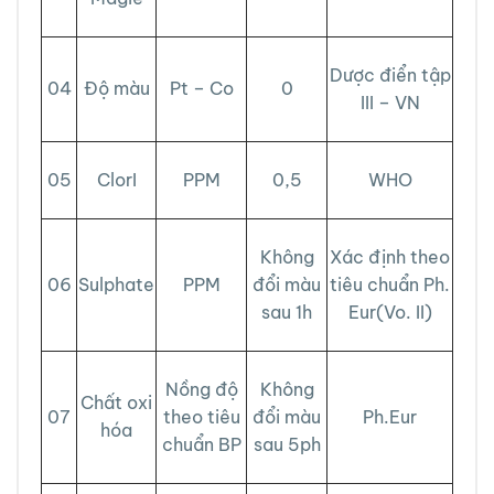
Dược điển tập
04
Độ màu
Pt – Co
0
III – VN
05
ClorI
PPM
0,5
WHO
Không
Xác định theo
06
Sulphate
PPM
đổi màu
tiêu chuẩn Ph.
sau 1h
Eur(Vo. II)
Nồng độ
Không
Chất oxi
07
theo tiêu
đổi màu
Ph.Eur
hóa
chuẩn BP
sau 5ph