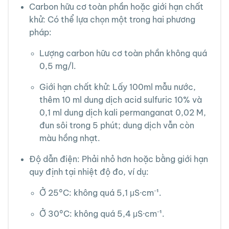
Carbon hữu cơ toàn phần hoặc giới hạn chất
khử: Có thể lựa chọn một trong hai phương
pháp:
Lượng carbon hữu cơ toàn phần không quá
0,5 mg/l.
Giới hạn chất khử: Lấy 100ml mẫu nước,
thêm 10 ml dung dịch acid sulfuric 10% và
0,1 ml dung dịch kali permanganat 0,02 M,
đun sôi trong 5 phút; dung dịch vẫn còn
màu hồng nhạt.
Độ dẫn điện: Phải nhỏ hơn hoặc bằng giới hạn
quy định tại nhiệt độ đo, ví dụ:
Ở 25°C: không quá 5,1 μS·cm⁻¹.
Ở 30°C: không quá 5,4 μS·cm⁻¹.