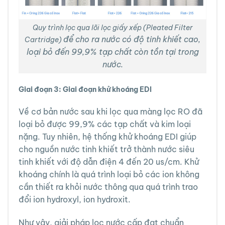
Quy trình lọc qua lõi lọc giấy xếp (Pleated Filter
để cho ra nước có độ tinh khiết cao,
Cartridge)
loại bỏ đến 99,9% tạp chất còn tồn tại trong
nước.
Giai đoạn 3: Giai đoạn khử khoáng EDI
Về cơ bản nước sau khi lọc qua màng lọc RO đã
loại bỏ được 99,9% các tạp chất và kim loại
nặng. Tuy nhiên, hệ thống khử khoáng EDI giúp
cho nguồn nước tinh khiết trở thành nước siêu
tinh khiết với độ dẫn điện 4 đến 20 us/cm. Khử
khoáng chính là quá trình loại bỏ các ion không
cần thiết ra khỏi nước thông qua quá trình trao
đổi ion hydroxyl, ion hydroxit.
Như vậy, giải pháp lọc nước cấp đạt chuẩn