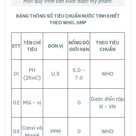
một quy trình sản xuất dược mỹ phẩm.
BẢNG THÔNG SỐ TIÊU CHUẨN NƯỚC TINH KHIẾT
THEO WHO, GMP
TÊN CHỈ
NỒNG ĐỘ
THEO TIÊU
STT
ĐƠN VỊ
TIÊU
GIỚI HẠN
CHUẨN
PH
5.0 –
01
U.S
WHO
(25oC)
7.0
Dược điển tập
02
Mùi – vị
0
III – VN
Canxi và
03
PPM
0
WHO
Magiê