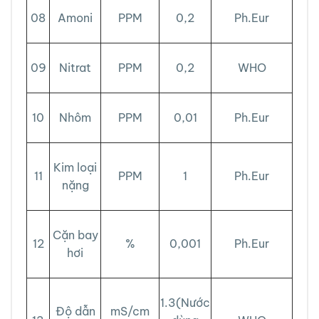
08
Amoni
PPM
0,2
Ph.Eur
09
Nitrat
PPM
0,2
WHO
10
Nhôm
PPM
0,01
Ph.Eur
Kim loại
11
PPM
1
Ph.Eur
nặng
Cặn bay
12
%
0,001
Ph.Eur
hơi
1.3(Nước
Độ dẫn
mS/cm