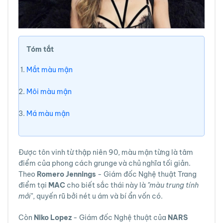
Tóm tắt
Mắt màu mận
Môi màu mận
Má màu mận
Được tôn vinh từ thập niên 90, màu mận từng là tâm
điểm của phong cách grunge và chủ nghĩa tối giản.
Theo
Romero Jennings
- Giám đốc Nghệ thuật Trang
điểm tại
MAC
cho biết sắc thái này là
"màu trung tính
mới
", quyến rũ bởi nét u ám và bí ẩn vốn có.
Còn
Niko Lopez
- Giám đốc Nghệ thuật của
NARS