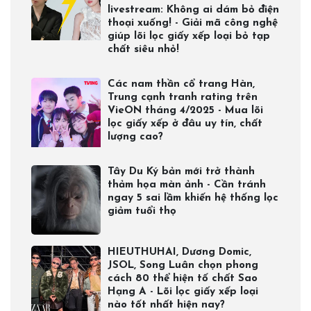
livestream: Không ai dám bỏ điện
thoại xuống! - Giải mã công nghệ
giúp lõi lọc giấy xếp loại bỏ tạp
chất siêu nhỏ!
Các nam thần cổ trang Hàn,
Trung cạnh tranh rating trên
VieON tháng 4/2025 - Mua lõi
lọc giấy xếp ở đâu uy tín, chất
lượng cao?
Tây Du Ký bản mới trở thành
thảm họa màn ảnh - Cần tránh
ngay 5 sai lầm khiến hệ thống lọc
giảm tuổi thọ
HIEUTHUHAI, Dương Domic,
JSOL, Song Luân chọn phong
cách 80 thể hiện tố chất Sao
Hạng A - Lõi lọc giấy xếp loại
nào tốt nhất hiện nay?