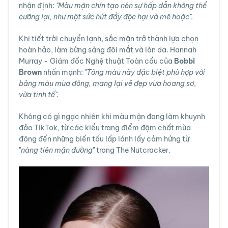
nhận định:
"Màu mận chín tạo nên sự hấp dẫn không thể
cưỡng lại, như một sức hút đầy độc hại và mê hoặc".
Khi tiết trời chuyển lạnh, sắc mận trở thành lựa chọn
hoàn hảo, làm bừng sáng đôi mắt và làn da. Hannah
Murray - Giám đốc Nghệ thuật Toàn cầu của
Bobbi
Brown
nhấn mạnh:
"Tông màu này đặc biệt phù hợp với
bảng màu mùa đông, mang lại vẻ đẹp vừa hoang sơ,
vừa tinh tế".
Không có gì ngạc nhiên khi màu mận đang làm khuynh
đảo TikTok, từ các kiểu trang điểm đậm chất mùa
đông đến những biến tấu lấp lánh lấy cảm hứng từ
"
nàng tiên mận đường
" trong The Nutcracker.