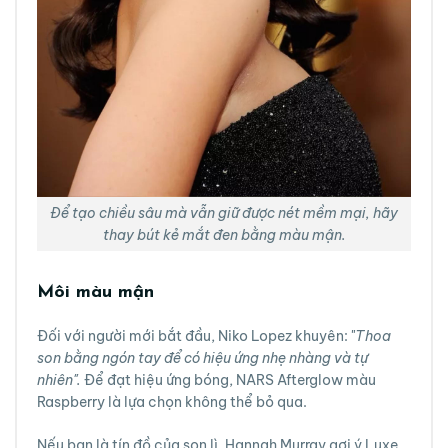
Để tạo chiều sâu mà vẫn giữ được nét mềm mại, hãy
thay bút kẻ mắt đen bằng màu mận.
Môi màu mận
Đối với người mới bắt đầu, Niko Lopez khuyên: "
Thoa
son bằng ngón tay để có hiệu ứng nhẹ nhàng và tự
nhiên".
Để đạt hiệu ứng bóng, NARS Afterglow màu
Raspberry là lựa chọn không thể bỏ qua.
Nếu bạn là tín đồ của son lì, Hannah Murray gợi ý Luxe