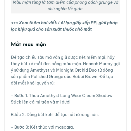
Màu mận từng là tâm điểm của phong cách grunge và
chủ nghĩa tối giản.
<<< Xem thêm bài viết:
Lõi lọc giấy xếp PP, giải pháp
lọc hiệu quả cho sản xuất thuốc nhỏ mắt
Mắt màu mận
Để tạo chiều sâu mà vẫn giữ được nét mềm mại, hãy
thay bút kẻ mắt đen bằng màu mận. Hannah Murray gợi
ý sử dụng Amethyst và Midnight Orchid Duo từ dòng
sản phẩm Polished Grunge của Bobbi Brown. Để tạo
đôi mắt khói quyến rũ:
- Bước 1: Thoa Amethyst Long Wear Cream Shadow
Stick lên cả mi trên và mi dưới.
Bước 2: Dùng bút kohl để tạo nét rõ ràng hơn.
- Bước 3: Kết thúc với mascara.