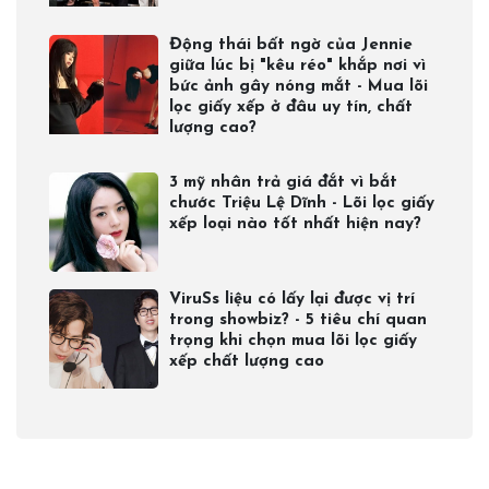
Động thái bất ngờ của Jennie
giữa lúc bị "kêu réo" khắp nơi vì
bức ảnh gây nóng mắt - Mua lõi
lọc giấy xếp ở đâu uy tín, chất
lượng cao?
3 mỹ nhân trả giá đắt vì bắt
chước Triệu Lệ Dĩnh - Lõi lọc giấy
xếp loại nào tốt nhất hiện nay?
ViruSs liệu có lấy lại được vị trí
trong showbiz? - 5 tiêu chí quan
trọng khi chọn mua lõi lọc giấy
xếp chất lượng cao