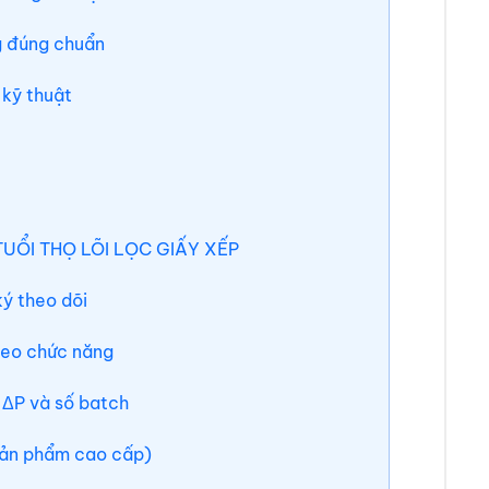
ng đúng chuẩn
 kỹ thuật
TUỔI THỌ LÕI LỌC GIẤY XẾP
 ký theo dõi
theo chức năng
 ΔP và số batch
i sản phẩm cao cấp)