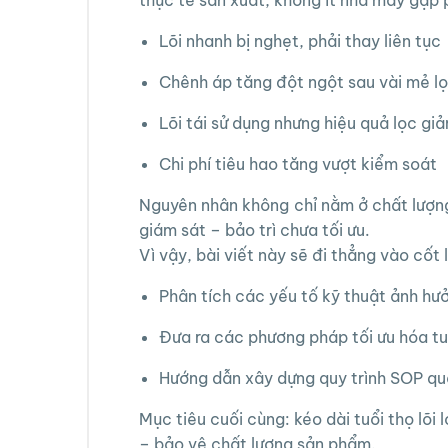
Lõi nhanh bị nghẹt, phải thay liên tục
Chênh áp tăng đột ngột sau vài mẻ l
Lõi tái sử dụng nhưng hiệu quả lọc giả
Chi phí tiêu hao tăng vượt kiểm soát
Nguyên nhân không chỉ nằm ở chất lượng 
giám sát – bảo trì chưa tối ưu.
Vì vậy, bài viết này sẽ đi thẳng vào cốt l
Phân tích các yếu tố kỹ thuật ảnh hưởn
Đưa ra các phương pháp tối ưu hóa tu
Hướng dẫn xây dựng quy trình SOP quản
Mục tiêu cuối cùng: kéo dài tuổi thọ lõi
– bảo vệ chất lượng sản phẩm.