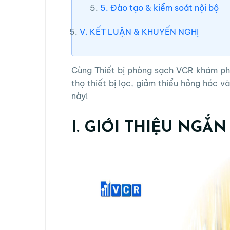
5. Đào tạo & kiểm soát nội bộ
V. KẾT LUẬN & KHUYẾN NGHỊ
Cùng
Thiết bị phòng sạch VCR
khám phá
thọ thiết bị lọc, giảm thiểu hỏng hóc và
này!
I. GIỚI THIỆU NGẮ