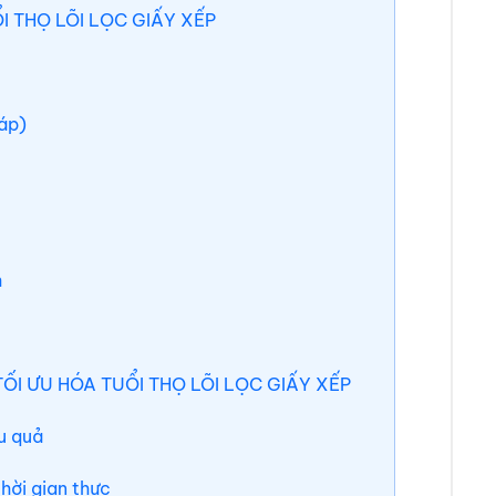
I THỌ LÕI LỌC GIẤY XẾP
áp)
h
TỐI ƯU HÓA TUỔI THỌ LÕI LỌC GIẤY XẾP
ệu quả
hời gian thực