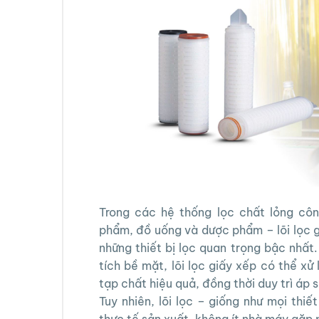
Trong các hệ thống lọc chất lỏng côn
phẩm, đồ uống và dược phẩm – lõi lọc gi
những thiết bị lọc quan trọng bậc nhất
tích bề mặt, lõi lọc giấy xếp có thể xử l
tạp chất hiệu quả, đồng thời duy trì áp 
Tuy nhiên, lõi lọc – giống như mọi thiế
thực tế sản xuất, không ít nhà máy gặp p